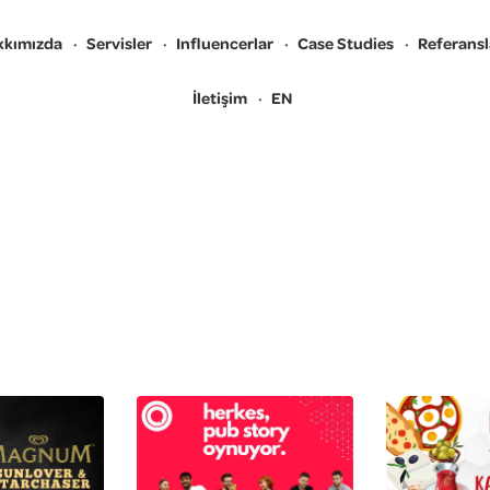
kkımızda
Servisler
Influencerlar
Case Studies
Referansl
İletişim
EN