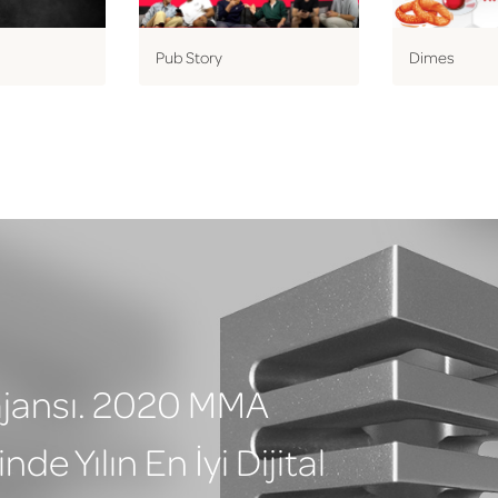
Pub Story
Dimes
al ajansı. 2020 MMA
de Yılın En İyi Dijital